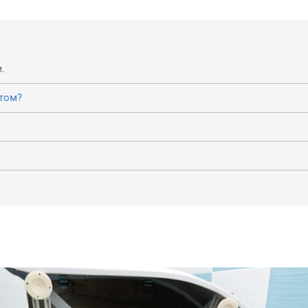
.
том?